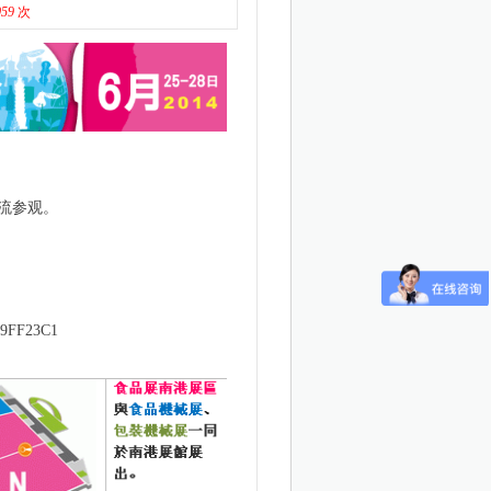
059
次
交流参观。
119FF23C1