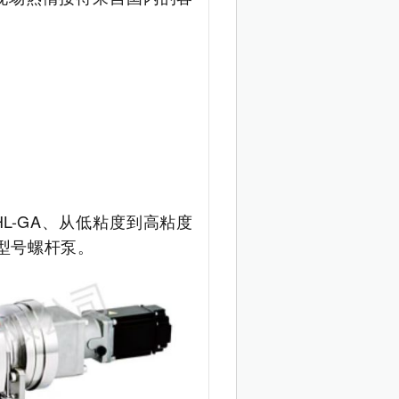
-GA、从低粘度到高粘度
等型号螺杆泵。