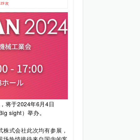
419
次
，
将于
2024
年
6
月
4
日
Big sight
）举办。
株式会社此次均有参展，
现场热情接待来自国内的客